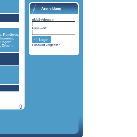
Anmeldung
eMail-Adresse:
Passwort:
al, Rumänien,
lowenien,
 Ungarn,
Passwort vergessen?
h, Zypern