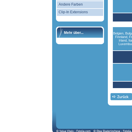
Andere Farben
Clip-In Extensions
Mehr über...
Belgien, Bulg
Finnland, F
Irland, It
Luxembur