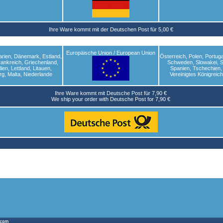
Ihre Ware kommt mit der Deutschen Post für 5,00 €
Europäische Union / European Union
arien, Dänemark, Estland,
Österreich, Polen, Portug
rankreich, Griechenland,
Schweden, Slowakei, S
alien, Lettland, Litauen,
Spanien, Tschechien,
g, Malta, Niederlande
Vereinigtes Königreic
Ihre Ware kommt mit Deutsche Post für 7,90 €
We ship your order with Deutsche Post for 7,90 €